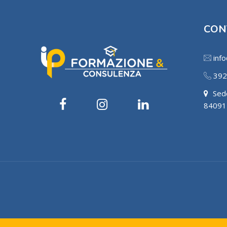
CON
info
392
Sede
84091 