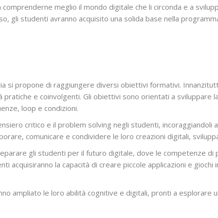
a comprenderne meglio il mondo digitale che li circonda e a svi
orso, gli studenti avranno acquisito una solida base nella program
ia si propone di raggiungere diversi obiettivi formativi. Innanzitut
pratiche e coinvolgenti. Gli obiettivi sono orientati a sviluppare 
nze, loop e condizioni.
siero critico e il problem solving negli studenti, incoraggiandoli a 
borare, comunicare e condividere le loro creazioni digitali, svilupp
 preparare gli studenti per il futuro digitale, dove le competenz
denti acquisiranno la capacità di creare piccole applicazioni e giochi 
nno ampliato le loro abilità cognitive e digitali, pronti a esplorare