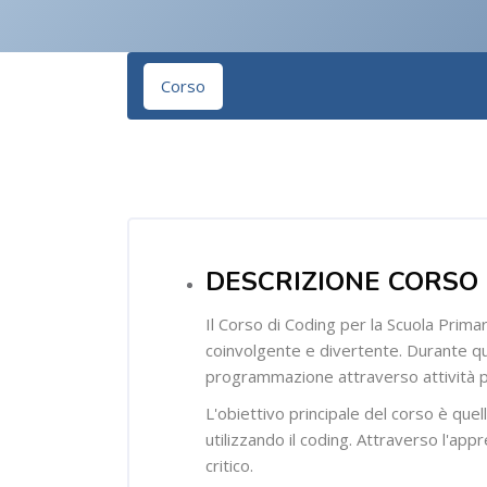
Vai al contenuto principale
Corso
Salta [Cocoon] Course Overview
DESCRIZIONE CORSO
Il Corso di Coding per la Scuola Prim
coinvolgente e divertente. Durante que
programmazione attraverso attività pr
L'obiettivo principale del corso è que
utilizzando il coding. Attraverso l'ap
critico.