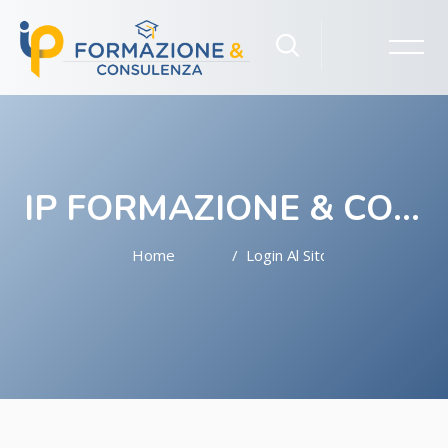
IP FORMAZIONE & CONSULENZA
Home
Login Al Sito
Vai al contenuto principale