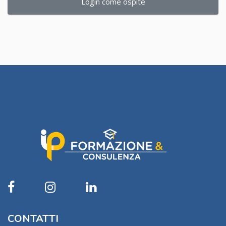
Login come ospite
CONTATTI