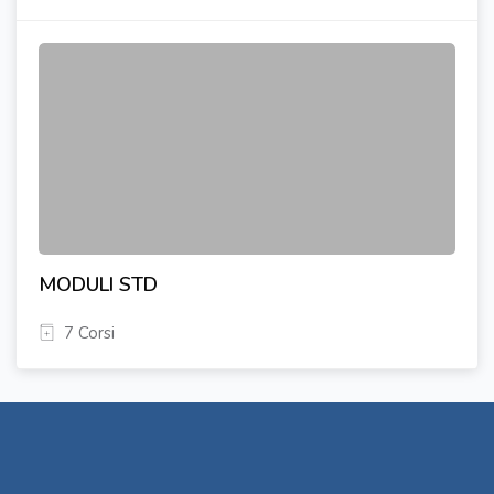
MODULI STD
7 Corsi