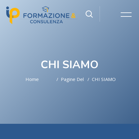
CHI SIAMO
Home
Pagine Del Sito
CHI SIAMO
Vai al contenuto principale