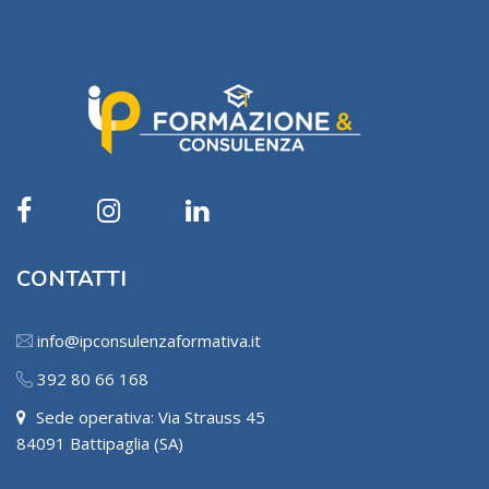
CONTATTI
info@ipconsulenzaformativa.it
392 80 66 168
Sede operativa: Via Strauss 45
84091 Battipaglia (SA)