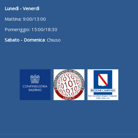
Lunedì - Venerdì
Mattina: 9:00/13:00
Pomeriggio: 15:00/18:30
Sabato - Domenica
: Chiuso