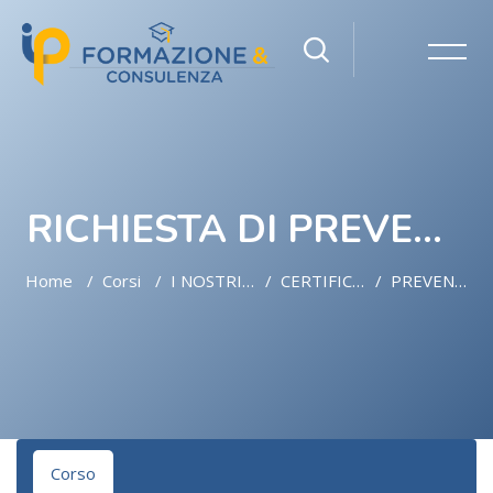
RICHIESTA DI PREVENTIVO
Home
Corsi
I NOSTRI SERVIZI
CERTIFICAZIONI ISO
PREVENTIVO
Vai al contenuto principale
Corso