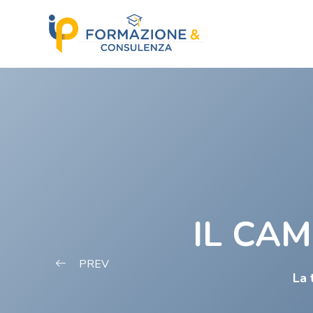
Salta [Cocoon] Slider style 1: Video
IL CAM
PREV
La 