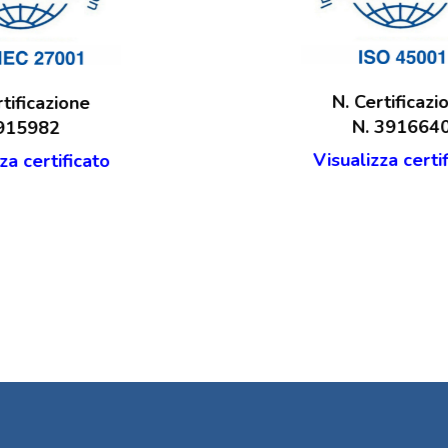
N. Certificazione
QMS23230170 - 37.0044
Visualizza certificato
Salta [Cocoon] Custom HTML