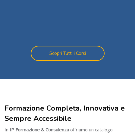
Scopri Tutti i Corsi
Salta [Cocoon] Custom HTML
Salta [Cocoon] About (Text with Image)
Formazione Completa, Innovativa e
Sempre Accessibile
In
IP Formazione & Consulenza
offriamo un catalogo