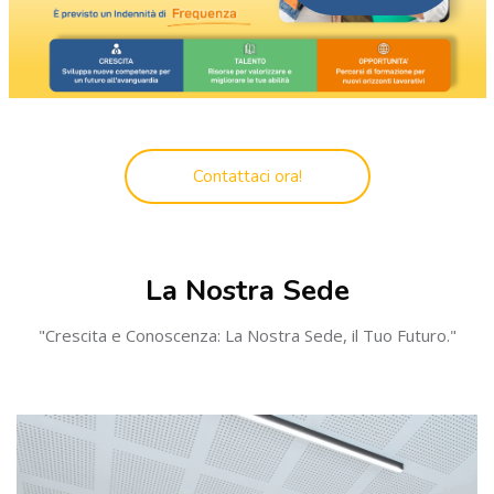
Salta [Cocoon] Custom HTML
Contattaci ora!
Salta [Cocoon] Programs
La Nostra Sede
"Crescita e Conoscenza: La Nostra Sede, il Tuo Futuro."