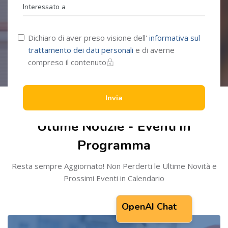
Dichiaro di aver preso visione dell'
informativa sul
trattamento dei dati personali
e di averne
compreso il contenuto
Salta [Cocoon] Recent blog posts
Invia
Ultime Notizie - Eventi in
Programma
Resta sempre Aggiornato! Non Perderti le Ultime Novità e
Prossimi Eventi in Calendario
OpenAI Chat
Salta OpenAI Chat