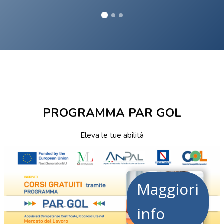
Vai al contenuto principale
Salta [Cocoon] Custom HTML
Salta [Cocoon] Custom HTML
PROGRAMMA PAR GOL
Eleva le tue abilità
Salta [Cocoon] Custom HTML
Maggiori
info