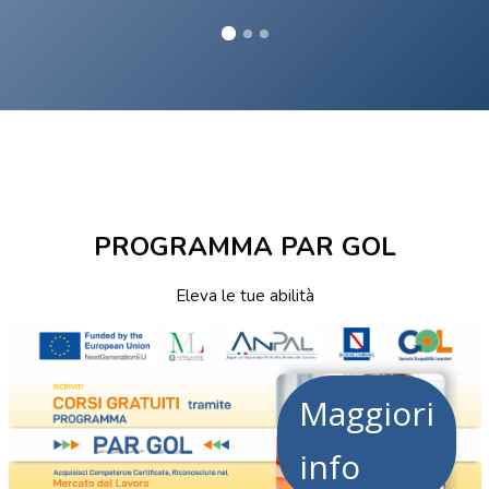
Vai al contenuto principale
Salta [Cocoon] Custom HTML
Salta [Cocoon] Custom HTML
PROGRAMMA PAR GOL
Eleva le tue abilità
Salta [Cocoon] Custom HTML
Maggiori
info