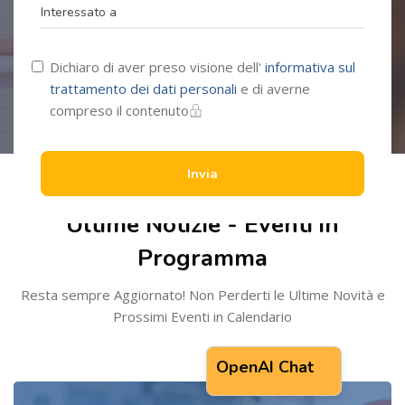
Dichiaro di aver preso visione dell'
informativa sul
trattamento dei dati personali
e di averne
compreso il contenuto
Salta [Cocoon] Recent blog posts
Invia
Ultime Notizie - Eventi in
Programma
Resta sempre Aggiornato! Non Perderti le Ultime Novità e
Prossimi Eventi in Calendario
OpenAI Chat
Salta OpenAI Chat