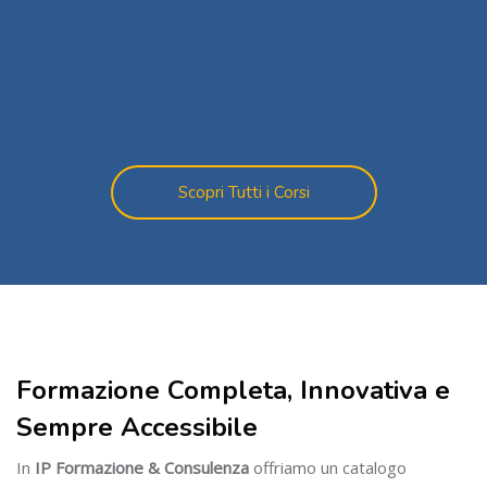
Scopri Tutti i Corsi
Salta [Cocoon] Custom HTML
Salta [Cocoon] About (Text with Image)
Formazione Completa, Innovativa e
Sempre Accessibile
In
IP Formazione & Consulenza
offriamo un catalogo