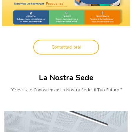
Salta [Cocoon] Custom HTML
Contattaci ora!
Salta [Cocoon] Programs
La Nostra Sede
"Crescita e Conoscenza: La Nostra Sede, il Tuo Futuro."